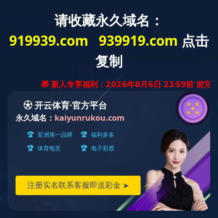
开云足球(中国)官方网站
集团概况

集团简介
集团荣誉
战略定位
集团文化
发展优势
未来规划
集团宣传册
所属企业

沈阳粮食批发市场
沈阳第一粮食收储有限公司
沈阳第四粮食收储有限公司