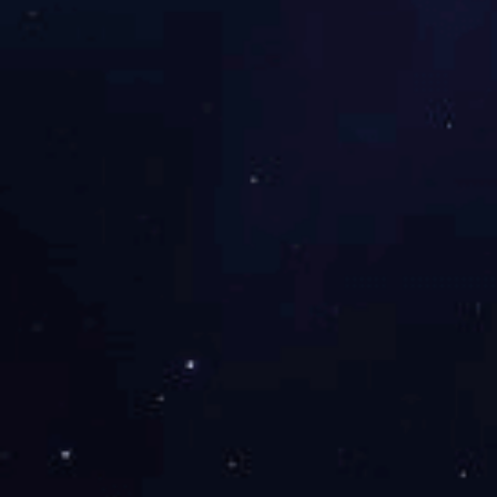
团队建设
开云足球(中国)官方网站
合作企业
合作招商
联系我们
商城

拼多多盛京粮油食品
天猫辽玉旗舰店
佳玉京东自营旗舰店
集团OA.
联系电话
024-25527808