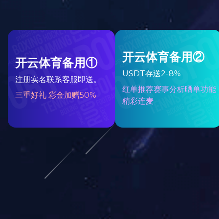
天猫辽玉旗舰店
佳玉京东自营旗舰店
集团OA.

搜索


1
联系方式
在线留言
店铺二维码
您现在的位置：
首页
/
联系我们